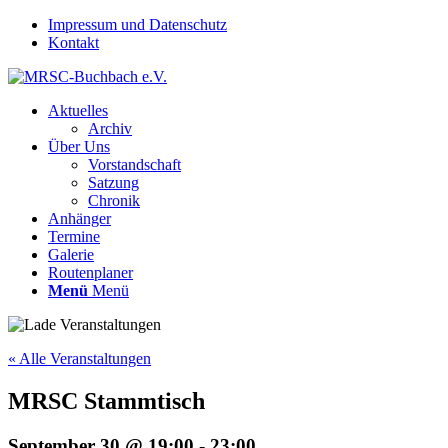
Impressum und Datenschutz
Kontakt
Aktuelles
Archiv
Über Uns
Vorstandschaft
Satzung
Chronik
Anhänger
Termine
Galerie
Routenplaner
Menü
Menü
« Alle Veranstaltungen
MRSC Stammtisch
September 30 @ 19:00
-
23:00